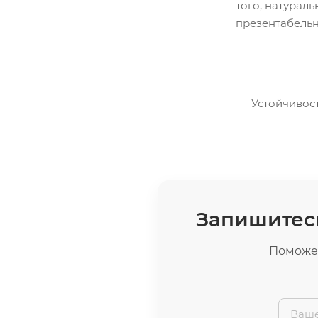
того, натурал
презентабель
Устойчивос
Запишитесь
Поможем