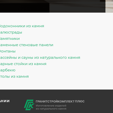
одоконники из камня
алюстрады
амятники
аменные стеновые панели
Фонтаны
ассейны и сауны из натурального камня
арные стойки из камня
Барбекю
толы из камня
АНИИ