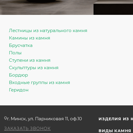
Лестницы из натурального камня
Камины из камня
Брусчатка
Полы
Ступени из камня
Скульптуры из камня
Бордюр
Входные группы из камня
Геридон
г. Минск, ул. Парниковая 11, оф.10
ИЗДЕЛИЯ ИЗ 
ЗАКАЗАТЬ ЗВОНОК
ВИДЫ КАМНЯ