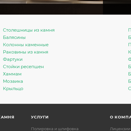
Столешницы из камня
П
Балясины
Б
Колонны каменные
П
Раковины из камня
К
Фартуки
Стойки ресепшен
Б
Хаммам
Б
Мозаика
Крыльцо
С
КАМНЯ
УСЛУГИ
О КОМП
Полировка и шлифовка
Лицензии